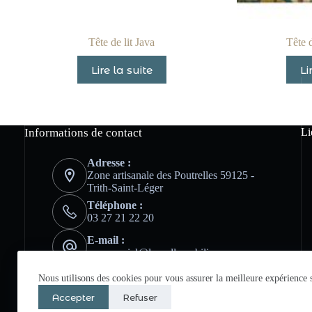
Tête de lit Java
Tête d
Lire la suite
Li
Informations de contact
Li
Adresse :
Zone artisanale des Poutrelles 59125 -
Trith-Saint-Léger
Téléphone :
03 27 21 22 20
E-mail :
commercial@lansellemobilier.com
Nous utilisons des cookies pour vous assurer la meilleure expérience s
Accepter
Refuser