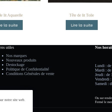
e lit Aquarelle
Tête de lit Toile
re la suite
Lire la suite
ens utiles
Nos horai
Nos marques
Nouveaux produits
Destockage
Lundi : de
Politique de Confidentialité
Mardi : de
Conditions Générales de vente
Jeudi : de
Vendredi :
Samedi : d
Ou sur rende
ur notre site web.
Fermé le mer