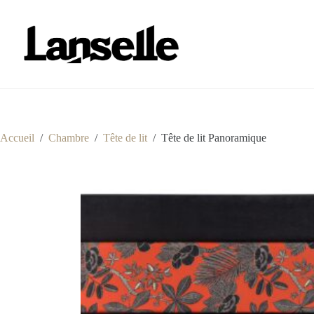
Passer
au
contenu
Accueil
/
Chambre
/
Tête de lit
/
Tête de lit Panoramique