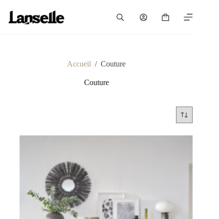
Passer
au
Panier
contenu
d’achat
Accueil
/
Couture
Couture