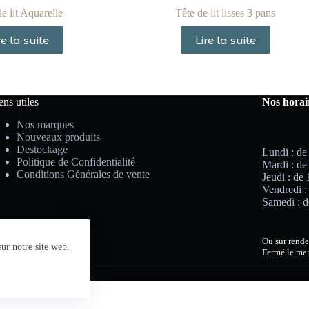
e lit Aquarelle
Tête de lit lisses 3 pans
re la suite
Lire la suite
ens utiles
Nos horai
Nos marques
Nouveaux produits
Destockage
Lundi : de
Politique de Confidentialité
Mardi : de
Conditions Générales de vente
Jeudi : de
Vendredi :
Samedi : d
Ou sur rende
ur notre site web.
Fermé le mer