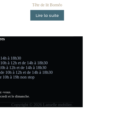
Tête de lit Bornéo
Lire la suite
res
 14h à 18h30
 10h à 12h et de 14h à 18h30
 10h à 12h et de 14h à 18h30
 de 10h à 12h et de 14h à 18h30
e 10h à 19h non stop
z -vous.
credi et le dimanche.
Copyright © 2026 Lanselle mobilier.