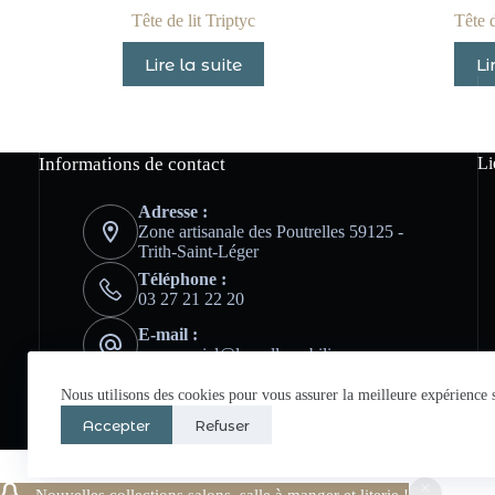
Tête de lit Triptyc
Tête d
Lire la suite
Li
Informations de contact
Li
Adresse :
Zone artisanale des Poutrelles 59125 -
Trith-Saint-Léger
Téléphone :
03 27 21 22 20
E-mail :
commercial@lansellemobilier.com
Nous utilisons des cookies pour vous assurer la meilleure expérience s
Accepter
Refuser