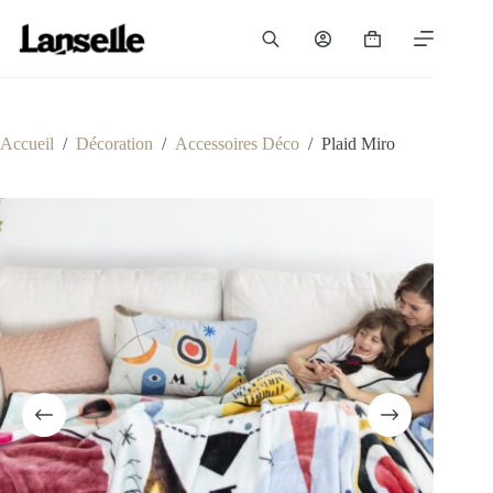
Passer
au
Panier
contenu
d’achat
Accueil
/
Décoration
/
Accessoires Déco
/
Plaid Miro