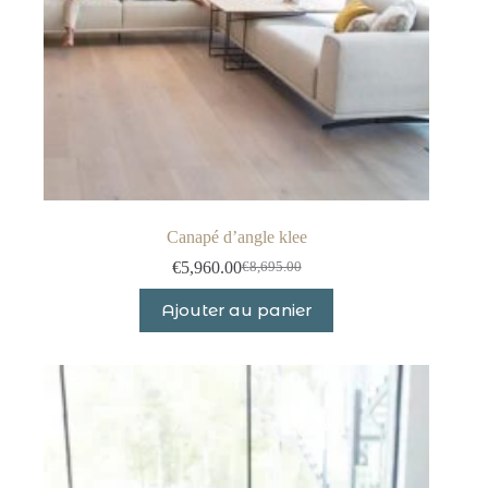
Canapé d’angle klee
€
5,960.00
€
8,695.00
Le
Le
prix
prix
Ajouter au panier
initial
actuel
était :
est :
€8,695.00.
€5,960.00.