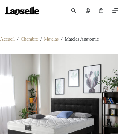
Passer
au
Panier
contenu
d’achat
Accueil
/
Chambre
/
Matelas
/
Matelas Anatomic