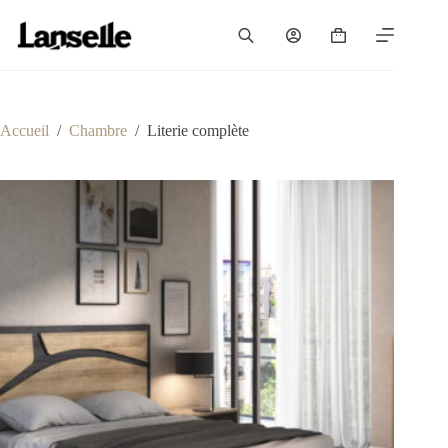
Passer
au
Panier
contenu
d’achat
Accueil
/
Chambre
/
Literie complète