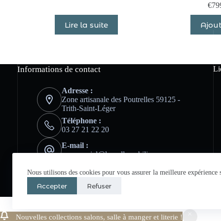
€
79
Lire la suite
Ajout
Informations de contact
Li
Adresse :
Zone artisanale des Poutrelles 59125 -
Trith-Saint-Léger
Téléphone :
03 27 21 22 20
E-mail :
commercial@lansellemobilier.com
Nous utilisons des cookies pour vous assurer la meilleure expérience s
Accepter
Refuser
Nouvelles collections salons, salle à manger et literie !