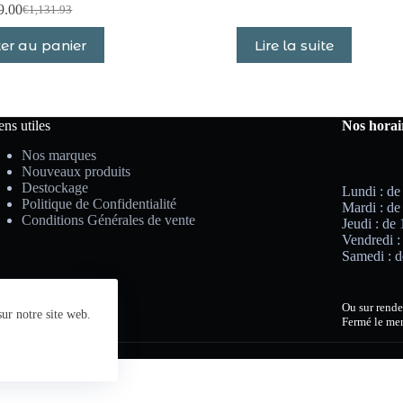
9.00
€
1,131.93
Le
Le
prix
prix
er au panier
Lire la suite
initial
actuel
était :
est :
€1,131.93.
€799.00.
ens utiles
Nos horai
Nos marques
Nouveaux produits
Destockage
Lundi : de
Politique de Confidentialité
Mardi : de
Conditions Générales de vente
Jeudi : de
Vendredi :
Samedi : d
Ou sur rende
ur notre site web.
Fermé le mer