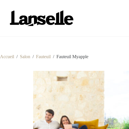
Passer
au
contenu
Accueil
/
Salon
/
Fauteuil
/
Fauteuil Myapple