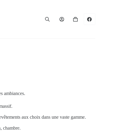
Panier
d’achat
es ambiances.
massif.
 revêtements aux choix dans une vaste gamme.
n, chambre.