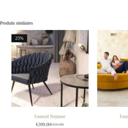
Produits similaires
25%
Fauteuil Neptune
Faut
€
399.00
€
531.80
Le
Le