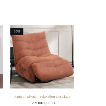
29%
Fauteuil pivotant relaxation électrique
€
799.00
€
1,131.93
Le
Le