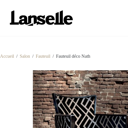
Passer
au
contenu
Accueil
/
Salon
/
Fauteuil
/
Fauteuil déco Nath