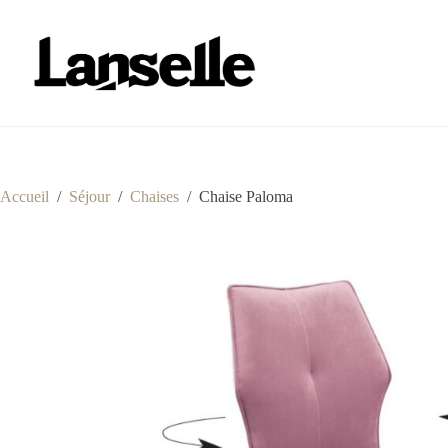
Passer
au
contenu
Accueil
/
Séjour
/
Chaises
/
Chaise Paloma