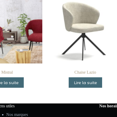
Mistral
Chaise Lazio
re la suite
Lire la suite
ens utiles
Nos horai
Nos marques