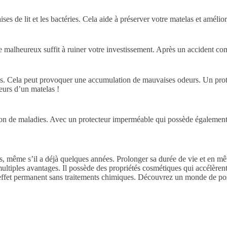
ses de lit et les bactéries. Cela aide à préserver votre matelas et améli
de malheureux suffit à ruiner votre investissement. Après un accident co
mées. Cela peut provoquer une accumulation de mauvaises odeurs. Un protèg
eurs d’un matelas !
ion de maladies. Avec un protecteur imperméable qui possède également 
as, même s’il a déjà quelques années. Prolonger sa durée de vie et en 
ltiples avantages. Il possède des propriétés cosmétiques qui accélèrent
n effet permanent sans traitements chimiques. Découvrez un monde de possi