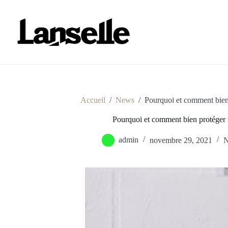
Passer
au
contenu
Accueil
/
News
/
Pourquoi et comment bien p
Pourquoi et comment bien protéger vo
admin
novembre 29, 2021
N