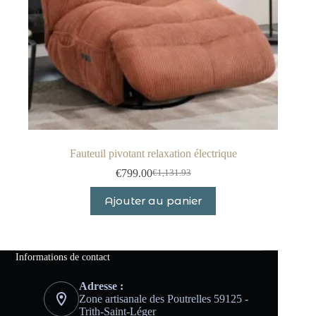
Fauteuil pivotant relaxation électrique
€
799.00
€
1,131.93
Le
Le
prix
prix
Ajouter au panier
initial
actuel
était :
est :
€1,131.93.
€799.00.
Informations de contact
Adresse :
Zone artisanale des Poutrelles 59125 -
Trith-Saint-Léger