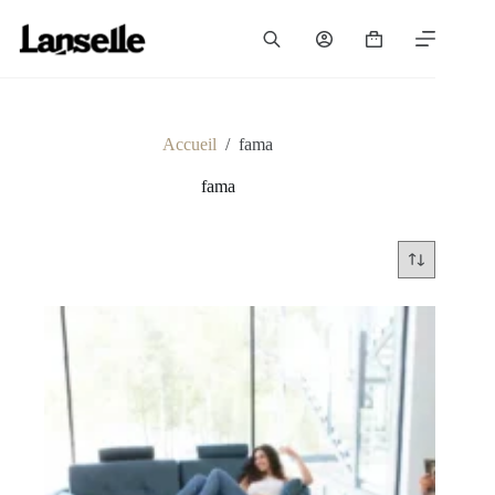
Passer
au
Panier
contenu
d’achat
Accueil
/
fama
fama