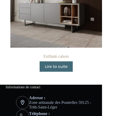
Enfilade cahors
Lire la suite
Informations de contact
Adresse :
Zone artisanale des Poutrelles 59125 -
Trith-Saint-Léger
Téléphone :