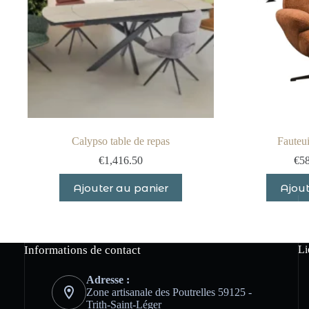
Calypso table de repas
Fauteui
€
1,416.50
€
5
Ajouter au panier
Ajout
Informations de contact
Li
Adresse :
Zone artisanale des Poutrelles 59125 -
Trith-Saint-Léger